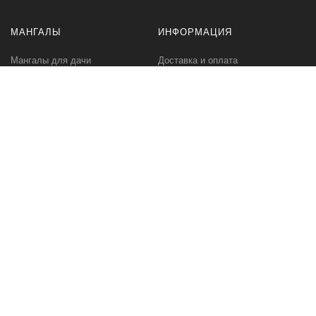
МАНГАЛЫ
ИНФОРМАЦИЯ
Мангалы для дачи
Доставка и оплата
Профессиональные мангалы
Гарантия
Аксессуары
Политика
конфиденциальности
Мангалы оптом
Пользовательское
соглашение
Самовывоз
Ответственное хранение
Вызов замерщика
Фото наших работ
КОМПАНИЯ
МЫ В СЕТИ