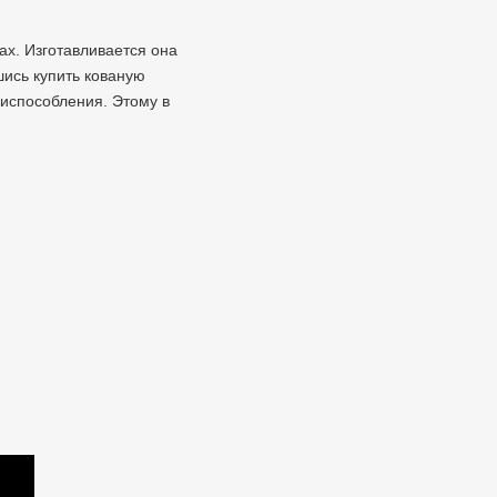
ах. Изготавливается она
шись купить кованую
риспособления. Этому в