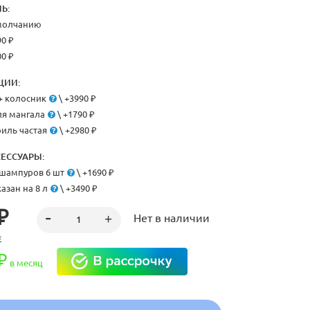
Ь:
умолчанию
90 ₽
00 ₽
ЦИИ:
+ колосник
\ +3990 ₽
я мангала
\ +1790 ₽
риль частая
\ +2980 ₽
ЕССУАРЫ:
шампуров 6 шт
\ +1690 ₽
азан на 8 л
\ +3490 ₽
₽
Нет в наличии
Е
₽
в месяц