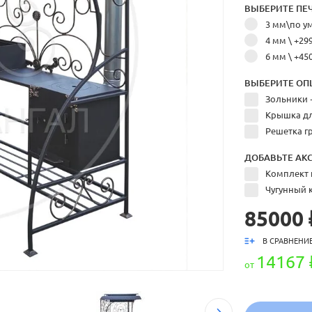
ВЫБЕРИТЕ ПЕЧ
3 мм\по 
4 мм
\ +29
6 мм
\ +45
ВЫБЕРИТЕ ОП
Зольники 
Крышка дл
Решетка г
ДОБАВЬТЕ АКС
Комплект 
Чугунный к
85000 
В СРАВНЕНИ
14167 
от