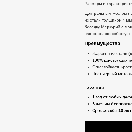
Размеры и характерист
Центральным местом явл
из стали толщиной 4 мм
беседку Меркурий с ман
частности способствует
Преимущества
Жаровня из стали
(
100% конструкция 
Огнестойкость крас
Цвет черный 
Гарантии
1
год от любых деф
Заменим
бесплатн
Срок службы
10 лет