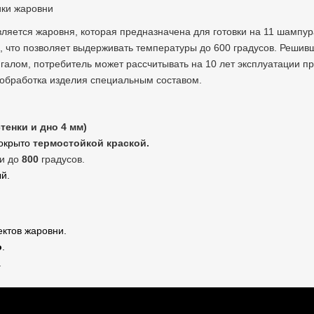
ики жаровни
яется жаровня, которая предназначена для готовки на 11 шампур
, что позволяет выдерживать температуры до 600 градусов. Решив
галом, потребитель может рассчитывать на 10 лет эксплуатации п
 обработка изделия специальным составом.
стенки и дно 4 мм)
покрыто
термостойкой краской.
ки до
800
градусов.
матовый.
ектов жаровни.
о
.
.