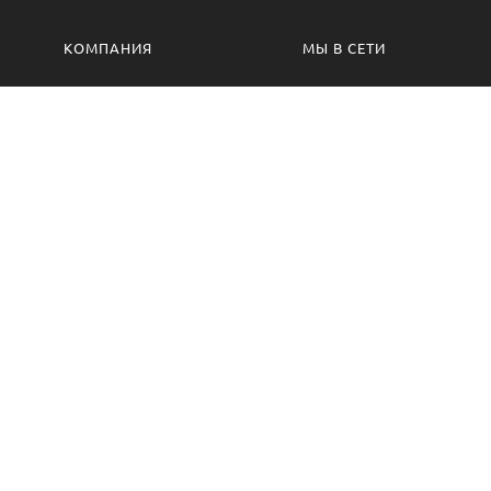
КОМПАНИЯ
МЫ В СЕТИ
Контакты
VK.com
Производство
Одноклассники
Изготовление на заказ
Сотрудничество