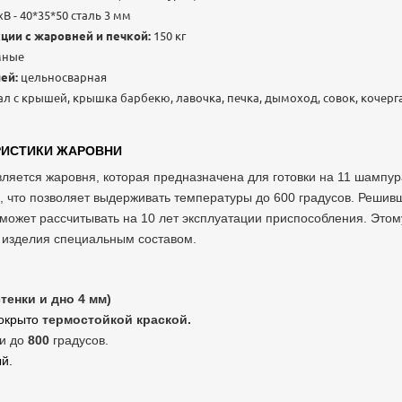
 - 40*35*50 сталь 3 мм
ции с жаровней и печкой:
150 кг
мные
шей:
цельносварная
л с крышей, крышка барбекю, лавочка, печка, дымоход, совок, кочерга
РИСТИКИ ЖАРОВНИ
яется жаровня, которая предназначена для готовки на 11 шампур
, что позволяет выдерживать температуры до 600 градусов. Решивш
может рассчитывать на 10 лет эксплуатации приспособления. Этом
 изделия специальным составом.
стенки и дно 4 мм)
покрыто
термостойкой краской.
ки до
800
градусов.
ый.