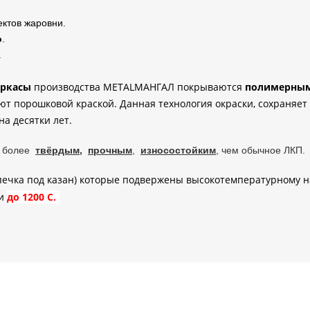
ектов жаровни.
о
.
.
аркасы
производства METALМАНГАЛ покрываются
полимерны
ют порошковой краской.
Данная технология окраски, сохраняе
на десятки лет
.
я более
твёрдым,
прочным
,
износостойким
, чем обычное ЛКП
.
печка под казан) которые подвержены высокотемпературному н
ми
до 1200 С.