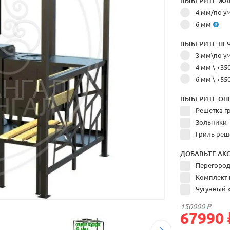
ВЫБЕРИТЕ ЖА
4 мм/по 
6 мм
ВЫБЕРИТЕ ПЕЧ
3 мм\по 
4 мм
\ +35
6 мм
\ +55
ВЫБЕРИТЕ ОП
Решетка г
Зольники 
Гриль реш
ДОБАВЬТЕ АКС
Перегоро
Комплект 
Чугунный к
150000 ₽
67990 