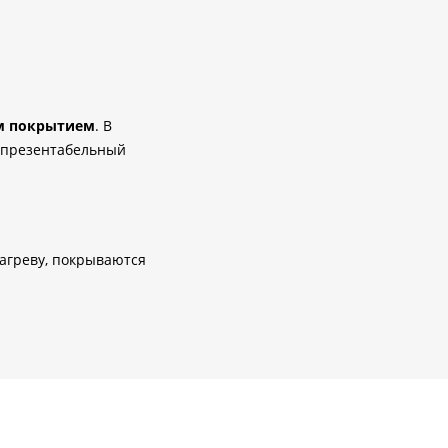
м покрытием
.
В
т презентабельный
агреву, покрываются