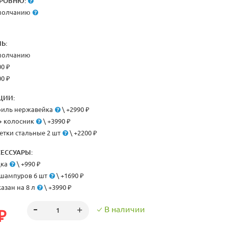
РОВНЮ:
умолчанию
Ь:
умолчанию
00 ₽
00 ₽
ЦИИ:
риль нержавейка
\ +2990 ₽
+ колосник
\ +3990 ₽
етки стальные 2 шт
\ +2200 ₽
ЕССУАРЫ:
дка
\ +990 ₽
шампуров 6 шт
\ +1690 ₽
азан на 8 л
\ +3990 ₽
В наличии
₽