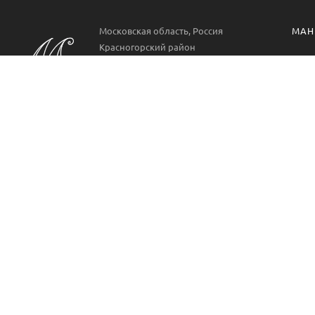
Московская область, Россия
МАН
Красногорский район
Манг
РП. Нахабино
ул. Парковая 22
Проф
Аксе
Пн-Вс 09:00-21:00
8 499 322 9778
Манг
METAL Мангал - это производитель кованых мангалов
из металла для частного сектора и сферы
профессиональных услуг.
2026, METAL Мангал. Производство и поставка мангалов.