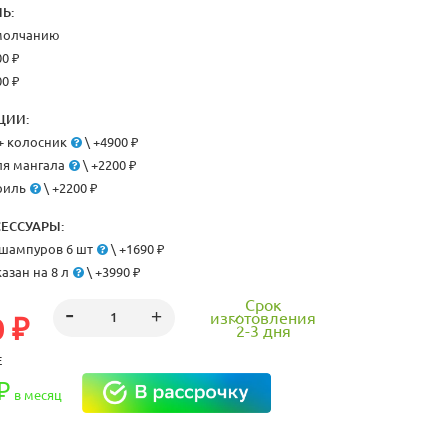
Ь:
умолчанию
00 ₽
00 ₽
ЦИИ:
+ колосник
\ +4900 ₽
я мангала
\ +2200 ₽
риль
\ +2200 ₽
ЕССУАРЫ:
шампуров 6 шт
\ +1690 ₽
азан на 8 л
\ +3990 ₽
Срок
изготовления
 ₽
2-3 дня
Е
₽
в месяц