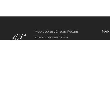
Московская область, Россия
МАН
Красногорский район
Манг
РП. Нахабино
ул. Парковая 22
Проф
Аксе
Пн-Вс 09:00-21:00
8 499 322 9778
Манг
METAL Мангал - это производитель кованых мангалов
из металла для частного сектора и сферы
профессиональных услуг.