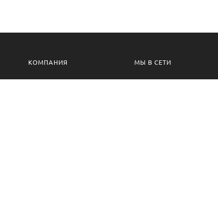
КОМПАНИЯ
МЫ В СЕТИ
Контакты
VK.com
Производство
Одноклассники
Изготовление на заказ
Сотрудничество