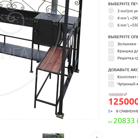
ВЫБЕРИТЕ ПЕЧ
3 мм\по 
4 мм
\ +29
6 мм
\ +55
ВЫБЕРИТЕ ОП
Зольники 
Крышка дл
Решетка-г
ДОБАВЬТЕ АКС
Комплект 
Чугунный к
160000 ₽
125000
В СРАВНЕНИ
20833 
от