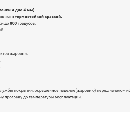
тенки и дно 4 мм)
покрыто
термостойкой краской.
ки до
800
градусов.
овый.
ектов жаровни.
.
.
службы покрытия, окрашенное изделие(жаровню) перед началом и
му прогреву до температуры эксплуатации.