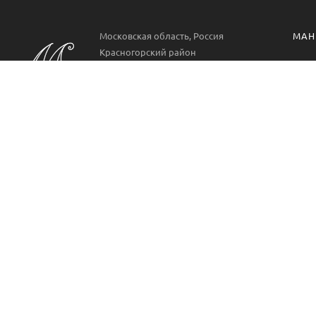
Московская область, Россия
МАН
Красногорский район
Манг
РП. Нахабино
ул. Парковая 22
Проф
Аксе
Пн-Вс 09:00-21:00
8 499 322 9778
Манг
METAL Мангал - это производитель кованых мангалов
из металла для частного сектора и сферы
профессиональных услуг.
2026, METAL Мангал. Производство и поставка мангалов.