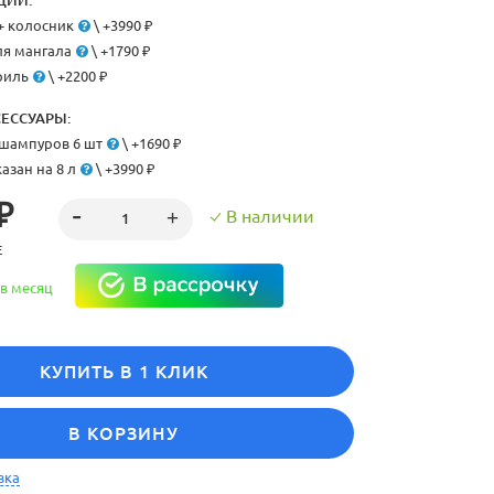
ЦИИ:
+ колосник
\ +3990 ₽
я мангала
\ +1790 ₽
риль
\ +2200 ₽
ЕССУАРЫ:
шампуров 6 шт
\ +1690 ₽
азан на 8 л
\ +3990 ₽
₽
В наличии
Е
в месяц
КУПИТЬ В 1 КЛИК
В КОРЗИНУ
вка