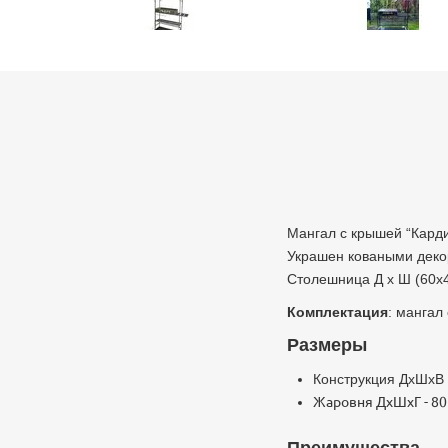
Мангал с крышей “Карди
Украшен коваными декор
Столешница Д х Ш (60х
Комплектация
: мангал
Размеры
Конструкция ДхШхВ -
Жаровня ДхШхГ - 80 