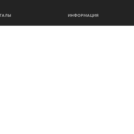
ГАЛЫ
ИНФОРМАЦИЯ
алы для дачи
Доставка и оплата
ессиональные мангалы
Гарантия
ссуары
Политика конфиденциальности
алы оптом
Пользовательское соглашение
Самовывоз
Ответственное хранение
Вызов замерщика
Фото наших работ