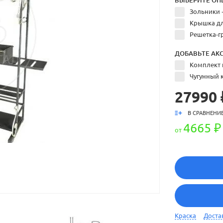
ВЫБЕРИТЕ ОП
Зольники 
Крышка дл
Решетка-г
ДОБАВЬТЕ АКС
Комплект 
Чугунный к
27990 
В СРАВНЕНИ
4665 ₽
от
Краска
Доста