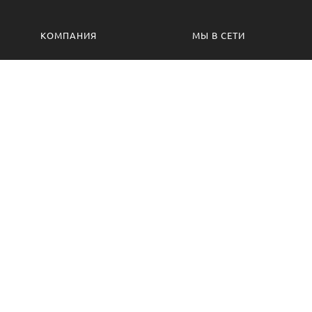
КОМПАНИЯ
МЫ В СЕТИ
Контакты
VK.com
Производство
Одноклассники
Изготовление на заказ
Сотрудничество