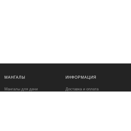
МАНГАЛЫ
ИНФОРМАЦИЯ
Мангалы для дачи
Доставка и оплата
Профессиональные мангалы
Гарантия
Аксессуары
Политика
конфиденциальности
Мангалы оптом
Пользовательское