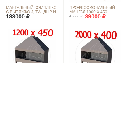
МАНГАЛЬНЫЙ КОМПЛЕКС
ПРОФЕССИОНАЛЬНЫЙ
С ВЫТЯЖКОЙ, ТАНДЫР И
МАНГАЛ 1000 Х 450
183000 ₽
39000 ₽
ПЕЧКА ПОД КАЗАН "ЛАЙТ"
49000 ₽
МАНГАЛ
ПРОФЕССИОНАЛЬНЫЙ
МАНГАЛ 1200Х450 С
72000 ₽
2000 Х 400
ВЫТЯЖКОЙ
54990 ₽