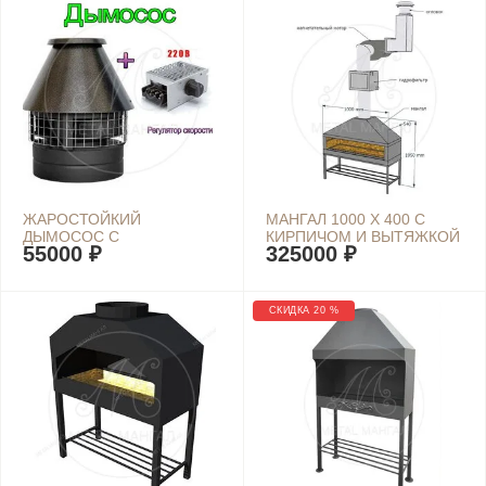
КУБ/Ч 220 ВОЛЬТ
ЖАРОСТОЙКИЙ
МАНГАЛ 1000 Х 400 С
ДЫМОСОС С
КИРПИЧОМ И ВЫТЯЖКОЙ
55000 ₽
325000 ₽
РЕГУЛЯТОРОМ ДЛЯ
МАНГАЛА И КАМИНА
ТЕРМОСТОЙКИЙ
ВЕНТИЛЯТОР ВК-300 4000
СКИДКА 20 %
КУБ/Ч 220 ВОЛЬТ