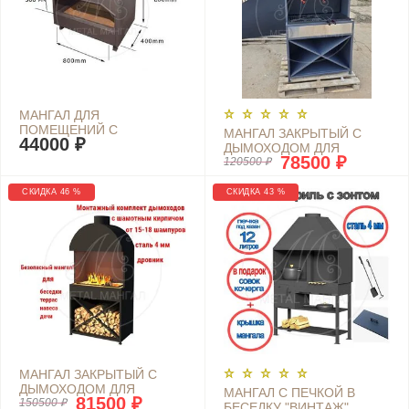
МАНГАЛ ДЛЯ
ПОМЕЩЕНИЙ С
МАНГАЛ ЗАКРЫТЫЙ С
44000 ₽
КИРПИЧОМ
ДЫМОХОДОМ ДЛЯ
78500 ₽
БЕСЕДКИ "СОЛДАТ"
120500 ₽
СКИДКА 46 %
СКИДКА 43 %
МАНГАЛ ЗАКРЫТЫЙ С
ДЫМОХОДОМ ДЛЯ
МАНГАЛ С ПЕЧКОЙ В
81500 ₽
БЕСЕДКИ "ЭМИР"
150500 ₽
БЕСЕДКУ "ВИНТАЖ"