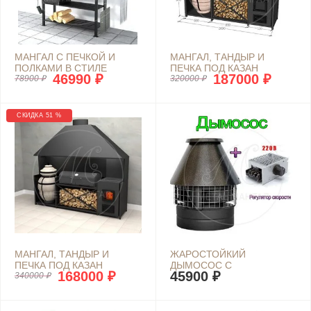
МАНГАЛ С ПЕЧКОЙ И
МАНГАЛ, ТАНДЫР И
ПОЛКАМИ В СТИЛЕ
ПЕЧКА ПОД КАЗАН
46990 ₽
187000 ₽
"ВИНТАЖ"
78900 ₽
"ШЕФ-4"
320000 ₽
СКИДКА 51 %
МАНГАЛ, ТАНДЫР И
ЖАРОСТОЙКИЙ
ПЕЧКА ПОД КАЗАН
ДЫМОСОС С
168000 ₽
45900 ₽
"ШЕФ-8"
340000 ₽
РЕГУЛЯТОРОМ ДЛЯ
МАНГАЛА И КАМИНА
ТЕРМОСТОЙКИЙ
ВЕНТИЛЯТОР ВК-300 2500