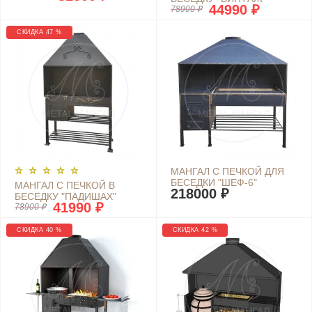
44990 ₽
78900 ₽
СКИДКА 47 %
МАНГАЛ С ПЕЧКОЙ ДЛЯ
БЕСЕДКИ "ШЕФ-6"
МАНГАЛ С ПЕЧКОЙ В
218000 ₽
БЕСЕДКУ "ПАДИШАХ"
41990 ₽
78900 ₽
СКИДКА 40 %
СКИДКА 42 %