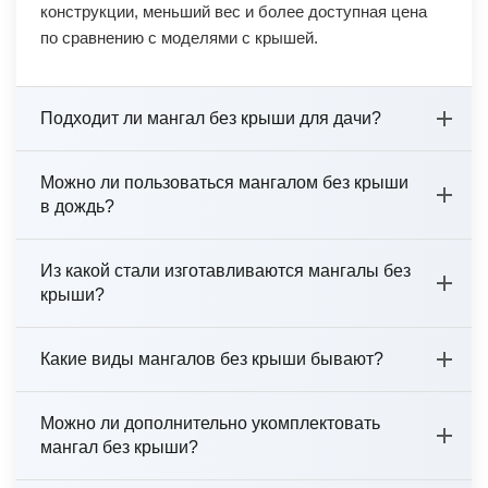
конструкции, меньший вес и более доступная цена
по сравнению с моделями с крышей.
Подходит ли мангал без крыши для дачи?
Да, мангалы без крыши отлично подходят для дачи.
Можно ли пользоваться мангалом без крыши
Их можно установить на открытом участке, в беседке
в дождь?
или под навесом. При необходимости мангал легко
переместить или убрать на хранение.
Сам по себе мангал без крыши не защищает от
Из какой стали изготавливаются мангалы без
осадков. Для комфортного приготовления блюд в
крыши?
дождливую погоду рекомендуется размещать его под
навесом, в беседке или использовать переносной
Мангалы изготавливаются из прочной стали
тент.
Какие виды мангалов без крыши бывают?
толщиной от 4 до 10 мм. Такая толщина
обеспечивает хорошее удержание жара,
стационарные мангалы на ножках;
устойчивость к деформации и долгий срок службы
Можно ли дополнительно укомплектовать
изделия.
мангал без крыши?
мангалы на колесиках для удобного перемещения;
модели с печкой и без печки;