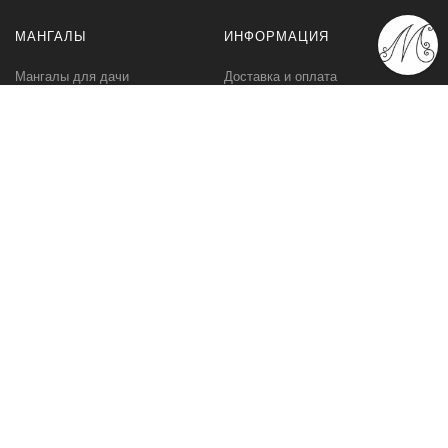
МАНГАЛЫ
ИНФОРМАЦИЯ
Мангалы для дачи
Доставка и оплата
Профессиональные мангалы
Гарантия
Аксессуары
Политика
конфиденциальности
Мангалы оптом
Пользовательское
соглашение
Самовывоз
Ответственное хранение
Вызов замерщика
Фото наших работ
КОМПАНИЯ
МЫ В СЕТИ