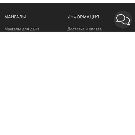
МАНГАЛЫ
ИНФОРМАЦИЯ
Мангалы для дачи
Доставка и оплата
Профессиональные мангалы
Гарантия
Аксессуары
Политика
конфиденциальности
Мангалы оптом
Пользовательское
соглашение
Самовывоз
Ответственное хранение
Вызов замерщика
Фото наших работ
КОМПАНИЯ
МЫ В СЕТИ