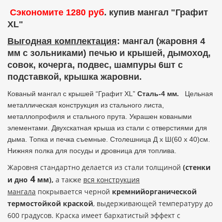
Сэкономите 1280 руб
. купив мангал "Графит
XL"
Выгодная комплектация
: мангал (жаровня 4
мм с зольниками) печью и крышей, дымоход,
совок, кочерга, подвес, шампуры 6шт с
подставкой, крышка жаровни.
Кованый мангал с крышей “Графит XL”
Сталь-4 мм.
Цельная
металлическая конструкция из стального листа,
металлопрофиля и стального прута. Украшен коваными
элементами. Двухскатная крыша из стали с отверстиями для
дыма. Топка и печка съемные. Столешница Д х Ш(60 х 40)см.
Нижняя полка для посуды и дровница для топлива.
Жаровня стандартно делается из стали толщиной
(стенки
4
и дно
мм),
а также
вся конструкция
мангала
покрывается черной
кремнийорганической
термостойкой краской
, выдерживающей температуру до
600 градусов. Краска имеет бархатистый эффект с