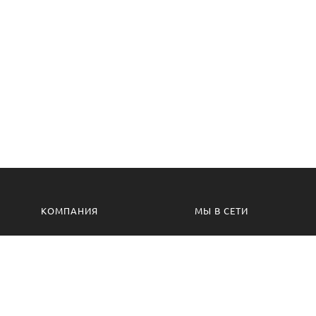
КОМПАНИЯ
МЫ В СЕТИ
Контакты
VK.com
Производство
Одноклассники
Изготовление на заказ
Сотрудничество