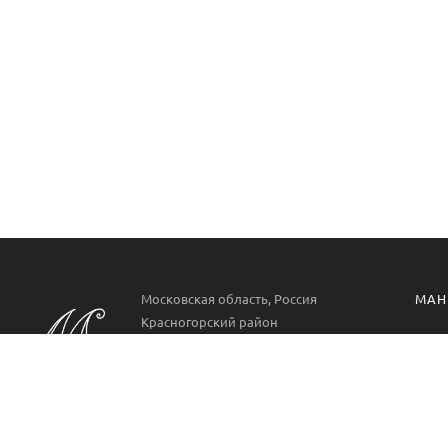
Московская область, Россия
МАН
Красногорский район
Манг
РП. Нахабино
ул. Парковая 22
Проф
Аксе
Пн-Вс 09:00-21:00
8 499 322 9778
Манг