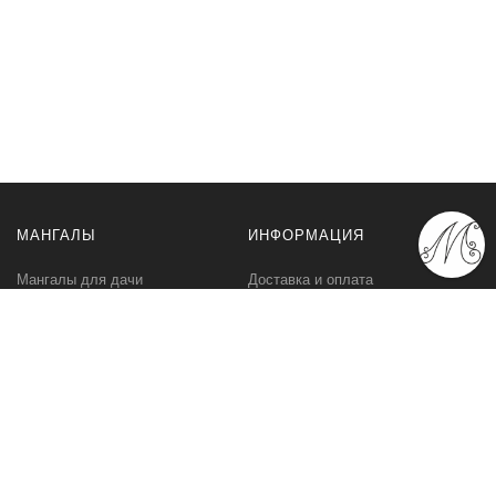
МАНГАЛЫ
ИНФОРМАЦИЯ
Мангалы для дачи
Доставка и оплата
Профессиональные мангалы
Гарантия
Аксессуары
Политика
конфиденциальности
Мангалы оптом
Пользовательское
соглашение
Самовывоз