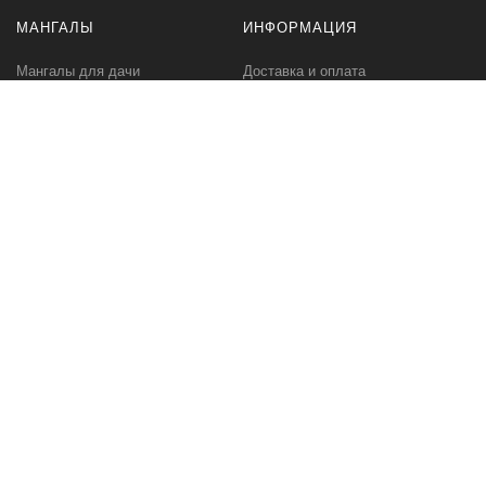
МАНГАЛЫ
ИНФОРМАЦИЯ
Мангалы для дачи
Доставка и оплата
Профессиональные мангалы
Гарантия
Аксессуары
Политика
конфиденциальности
Мангалы оптом
Пользовательское
соглашение
Самовывоз
Ответственное хранение
Вызов замерщика
Фото наших работ
КОМПАНИЯ
МЫ В СЕТИ