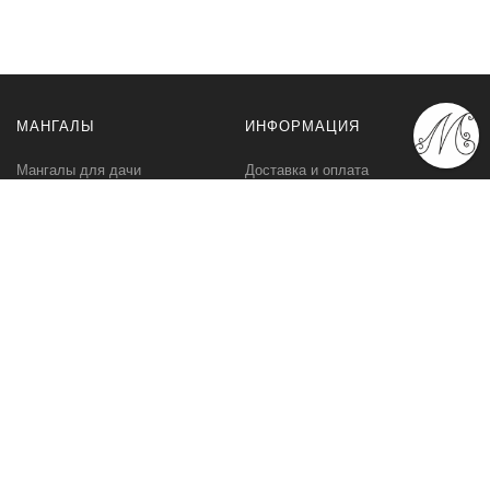
МАНГАЛЫ
ИНФОРМАЦИЯ
Мангалы для дачи
Доставка и оплата
Профессиональные мангалы
Гарантия
Аксессуары
Политика
конфиденциальности
Мангалы оптом
Пользовательское
соглашение
Самовывоз
Ответственное хранение
Вызов замерщика
Фото наших работ