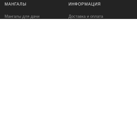
МАНГАЛЫ
ИНФОРМАЦИЯ
Мангалы для дачи
Доставка и оплата
Профессиональные мангалы
Гарантия
Аксессуары
Политика
конфиденциальности
Мангалы оптом
Пользовательское
соглашение
Самовывоз
Ответственное хранение
Вызов замерщика
Фото наших работ
КОМПАНИЯ
МЫ В СЕТИ
Контакты
VK.com