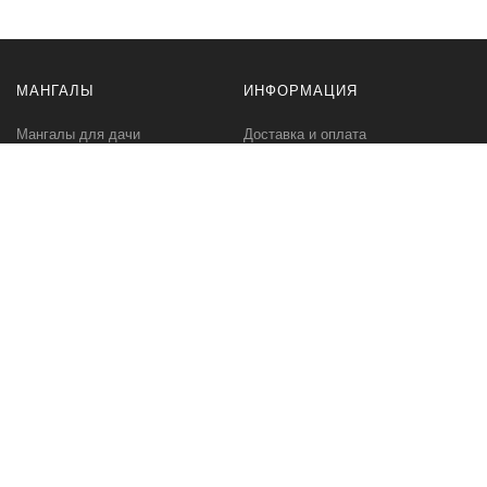
МАНГАЛЫ
ИНФОРМАЦИЯ
Мангалы для дачи
Доставка и оплата
Профессиональные мангалы
Гарантия
Аксессуары
Политика
конфиденциальности
Мангалы оптом
Пользовательское
соглашение
Самовывоз
Ответственное хранение
Вызов замерщика
Фото наших работ