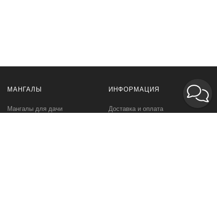
МАНГАЛЫ
ИНФОРМАЦИЯ
Мангалы для дачи
Доставка и оплата
Профессиональные мангалы
Гарантия
Аксессуары
Политика
конфиденциальности
Мангалы оптом
Пользовательское
соглашение
Самовывоз
Ответственное хранение