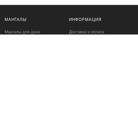
МАНГАЛЫ
ИНФОРМАЦИЯ
Мангалы для дачи
Доставка и оплата
Профессиональные мангалы
Гарантия
Аксессуары
Политика
конфиденциальности
Мангалы оптом
Пользовательское
соглашение
Самовывоз
Ответственное хранение
Вызов замерщика
Фото наших работ
КОМПАНИЯ
МЫ В СЕТИ