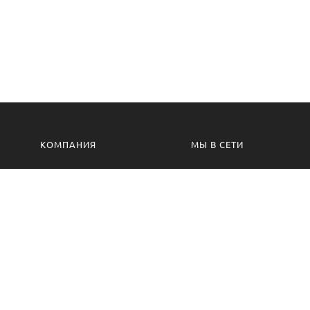
КОМПАНИЯ
МЫ В СЕТИ
Контакты
VK.com
Производство
Одноклассники
Изготовление на заказ
Сотрудничество