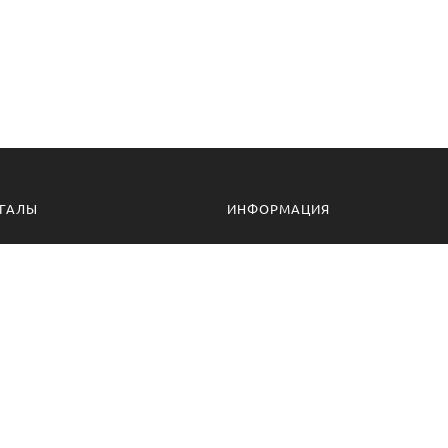
ГАЛЫ
ИНФОРМАЦИЯ
алы для дачи
Доставка и оплата
ессиональные мангалы
Гарантия
ссуары
Политика конфиденциальности
алы оптом
Пользовательское соглашение
Самовывоз
Ответственное хранение