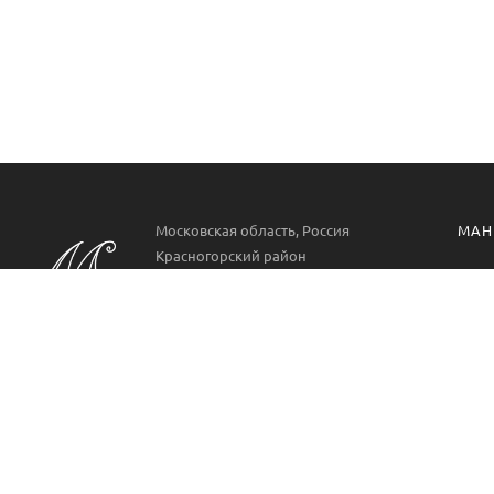
Московская область, Россия
МАН
Красногорский район
Манг
РП. Нахабино
ул. Парковая 22
Проф
Аксе
Пн-Вс 09:00-21:00
8 499 322 9778
Манг