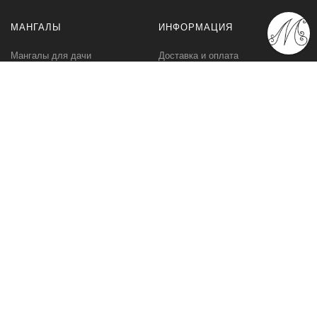
МАНГАЛЫ
ИНФОРМАЦИЯ
Мангалы для дачи
Доставка и оплата
Профессиональные мангалы
Гарантия
Аксессуары
Политика
конфиденциальности
Мангалы оптом
Пользовательское
соглашение
Самовывоз
Ответственное хранение
Вызов замерщика
Фото наших работ
КОМПАНИЯ
МЫ В СЕТИ