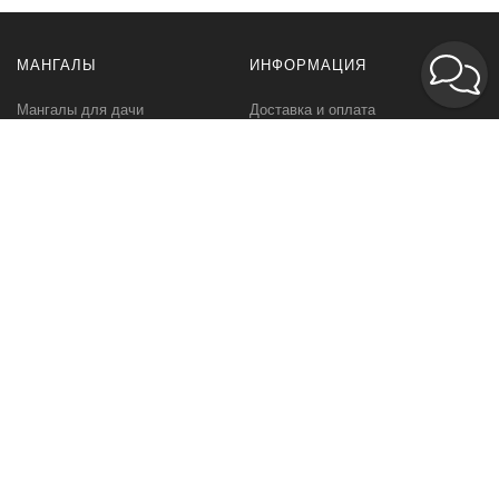
МАНГАЛЫ
ИНФОРМАЦИЯ
Мангалы для дачи
Доставка и оплата
Профессиональные мангалы
Гарантия
Аксессуары
Политика
конфиденциальности
Мангалы оптом
Пользовательское
соглашение
Самовывоз
Ответственное хранение
Вызов замерщика
Фото наших работ
КОМПАНИЯ
МЫ В СЕТИ