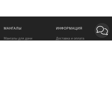
МАНГАЛЫ
ИНФОРМАЦИЯ
Мангалы для дачи
Доставка и оплата
Профессиональные мангалы
Гарантия
Аксессуары
Политика
конфиденциальности
Мангалы оптом
Пользовательское
соглашение
Самовывоз
Ответственное хранение
Вызов замерщика
Фото наших работ