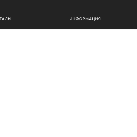
ГАЛЫ
ИНФОРМАЦИЯ
алы для дачи
Доставка и оплата
ессиональные мангалы
Гарантия
ссуары
Политика конфиденциальности
алы оптом
Пользовательское соглашение
Самовывоз
Ответственное хранение
Вызов замерщика
Фото наших работ