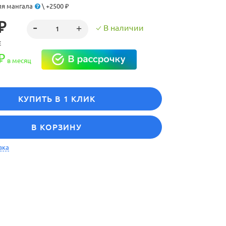
я мангала
\ +2500 ₽
₽
В наличии
Е
₽
в месяц
КУПИТЬ В 1 КЛИК
В КОРЗИНУ
вка