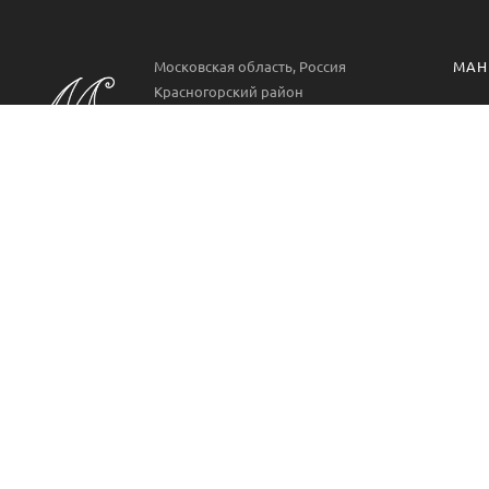
Московская область, Россия
МАН
Красногорский район
Манг
РП. Нахабино
ул. Парковая 22
Проф
Аксе
Пн-Вс 09:00-21:00
8 499 322 9778
Манг
METAL Мангал - это производитель кованых мангалов
из металла для частного сектора и сферы
профессиональных услуг.
2026, METAL Мангал. Производство и поставка мангалов.