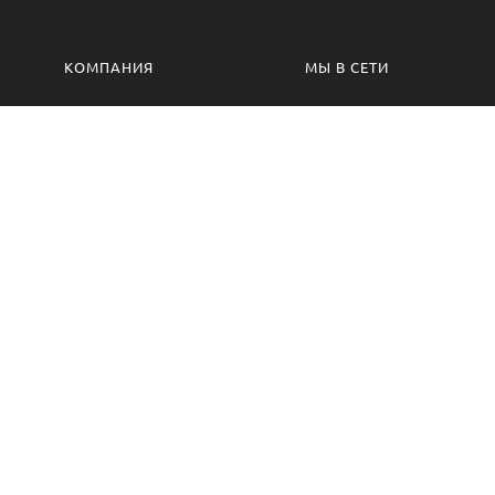
КОМПАНИЯ
МЫ В СЕТИ
Контакты
VK.com
Производство
Одноклассники
Изготовление на заказ
Сотрудничество