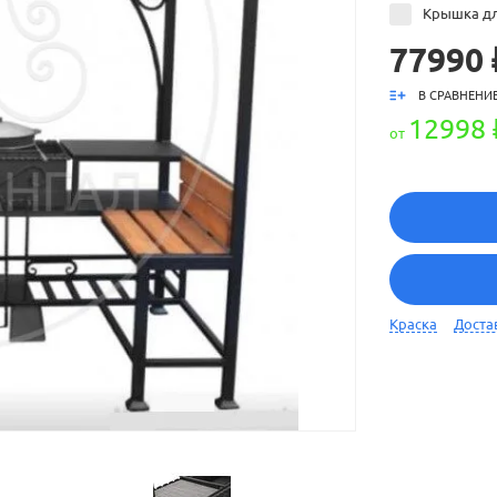
Крышка дл
77990 
В СРАВНЕНИ
12998 
от
Краска
Доста