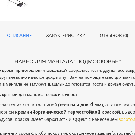
ОПИСАНИЕ
ХАРАКТЕРИСТИКИ
ОТЗЫВОВ (0)
НАВЕС ДЛЯ МАНГАЛА "ПОДМОСКОВЬЕ"
о время приготовления шашлыка? собрались гости, друзья все вокр
руг внезапно начался дождь и тут Вам на помощь навес для манг
и в мангале не затухнут, шашлык до готовится, гости и друзья будут
с крышей для мангала, совок и кочерга.
4
елается из стали толщиной
(стенки и дно
мм),
а также
вся к
черной
кремнийорганической термостойкой краской
, выд
адусов. Краска имеет бархатистый эффект с нанесением
золото
величения срока службы покрытия, окрашенное изделие(жаровню) 