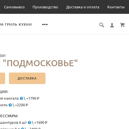
Самовывоз
Производство
Доставка и оплата
Контакты
М ГРИЛЬ КУХНИ
341
 "ПОДМОСКОВЬЕ"
ДОСТАВКА
ЦИИ:
я мангала
\ +1790 ₽
риль
\ +2200 ₽
ЕССУАРЫ:
шампуров 6 шт
\ +1690 ₽