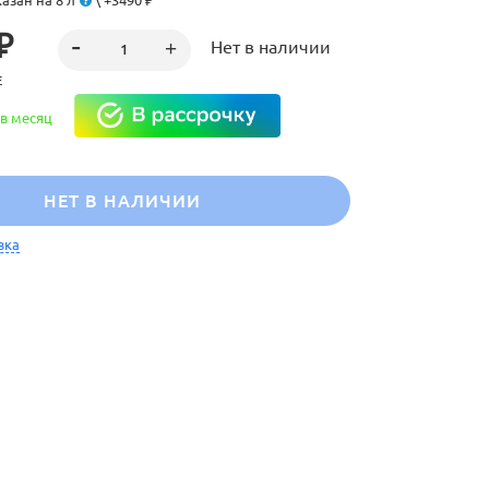
азан на 8 л
\ +3490 ₽
₽
Нет в наличии
Е
в месяц
НЕТ В НАЛИЧИИ
вка