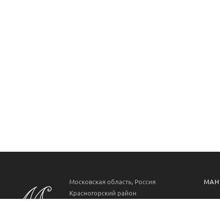
Московская область, Россия
МАН
Красногорский район
Манг
РП. Нахабино
ул. Парковая 22
Проф