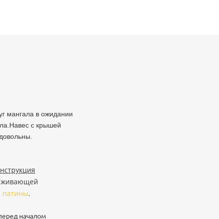
уг мангала в ожидании
ала.Навес с крышей
 довольны.
онструкция
ерживающей
й патины
.
перед началом