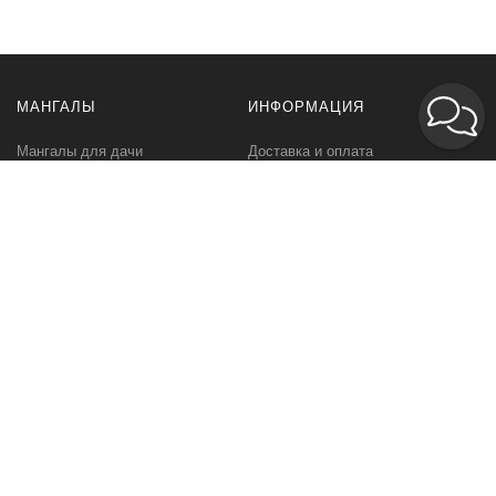
МАНГАЛЫ
ИНФОРМАЦИЯ
Мангалы для дачи
Доставка и оплата
Профессиональные мангалы
Гарантия
Аксессуары
Политика
конфиденциальности
Мангалы оптом
Пользовательское
соглашение
Самовывоз
Ответственное хранение
Вызов замерщика
Фото наших работ