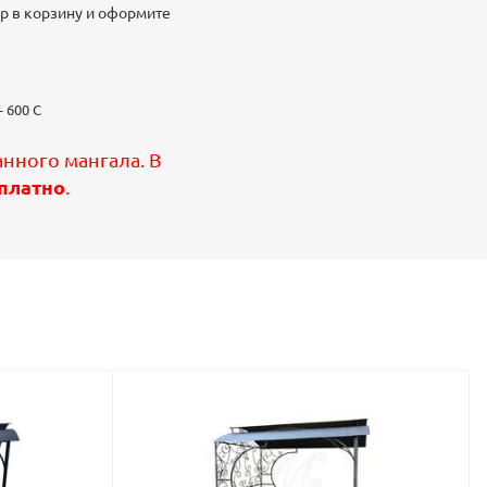
ар в корзину и оформите
 600 С
нного мангала. В
платно
.