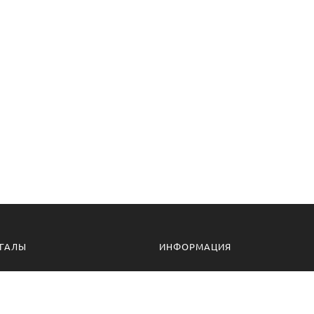
ГАЛЫ
ИНФОРМАЦИЯ
алы для дачи
Доставка и оплата
ессиональные мангалы
Гарантия