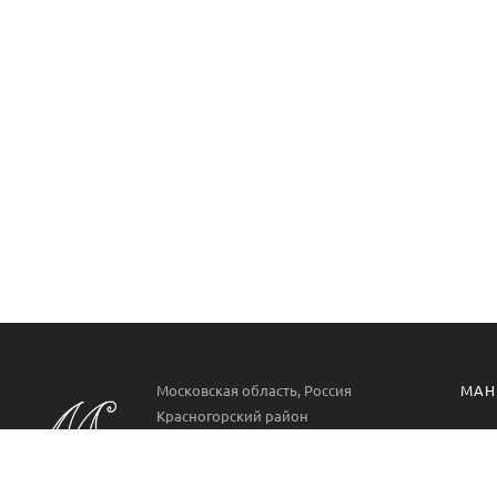
Московская область, Россия
МАН
Красногорский район
Манг
РП. Нахабино
ул. Парковая 22
Проф