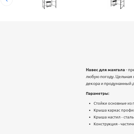
Навес для мангала
- п
любую погоду. Цельная
декора и продуманный д
Параметры:
Стойки основные из п
Крыша каркас профил
Крыша настил - сталь
Конструкция - части