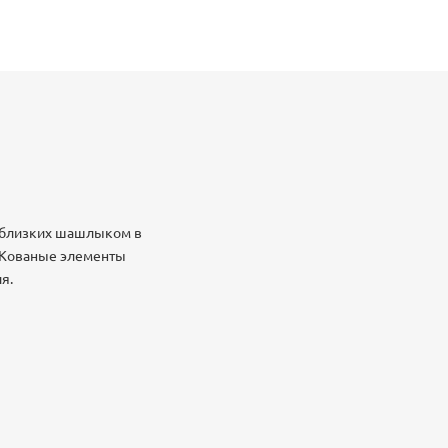
и близких шашлыком в
. Кованые элементы
ля.