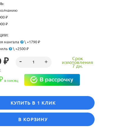
Ь:
умолчанию
000 ₽
000 ₽
ЦИИ:
я мангала
\ +1790 ₽
риль
\ +2500 ₽
Срок
 ₽
изготовления
7 дн.
Е
₽
в месяц
КУПИТЬ В 1 КЛИК
В КОРЗИНУ