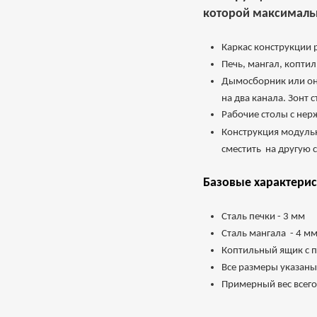
которой максимальн
Каркас конструкции
Печь, мангал, копти
Дымосборник или он 
на два канала. Зонт
Рабочие столы с не
Конструкция модульн
сместить на другую
Базовые характерис
Сталь печки - 3 мм
Сталь мангала - 4 м
Коптильный ящик с п
Все размеры указаны
Примерный вес всего