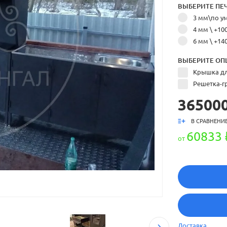
ВЫБЕРИТЕ ПЕЧ
3 мм\по 
4 мм
\ +10
6 мм
\ +14
ВЫБЕРИТЕ ОП
Крышка дл
Решетка-г
365000
В СРАВНЕНИ
60833 
от
Доставка