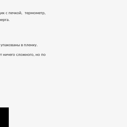
ик с печкой, термометр,
черга.
 упакованы в пленку.
т ничего сложного, но по