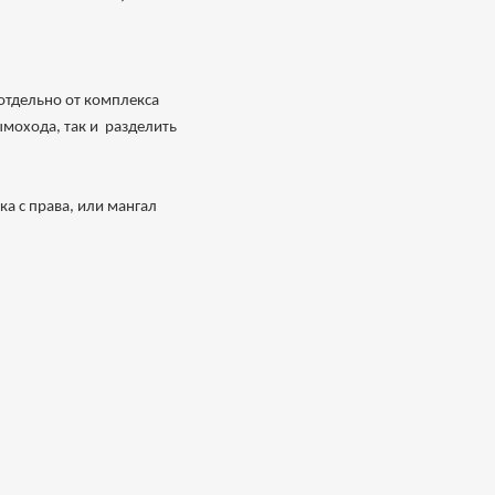
отдельно от комплекса
мохода, так и разделить
а с права, или мангал