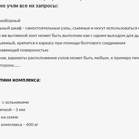
о учли все их запросы:
 разборный
льный шкаф – самостоятельные узлы, съемные и могут использоваться 
же вытяжной зонт может быть выполнен как с одним выходом для ды
 съемный, крепится к каркасу при помощи болтового соединения
ржавеющей поверхностью
ая, варианты расположения узлов может быть любым, к примеру печк
 сторону……
тики комплекса:
м с зольниками
ечкой – 3 мм
 на схеме
 комплекса – 400 кг