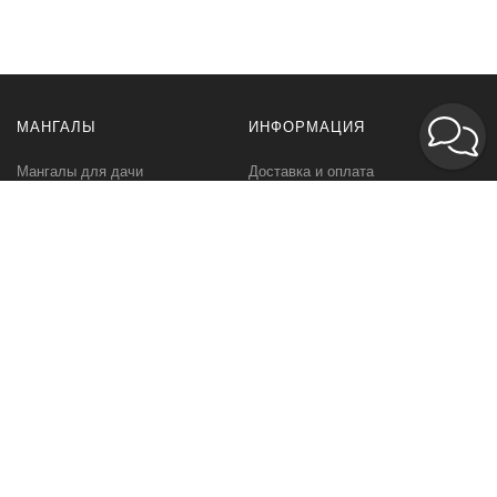
МАНГАЛЫ
ИНФОРМАЦИЯ
Мангалы для дачи
Доставка и оплата
Профессиональные мангалы
Гарантия
Аксессуары
Политика
конфиденциальности
Мангалы оптом
Пользовательское
соглашение
Самовывоз
Ответственное хранение
Вызов замерщика
Фото наших работ