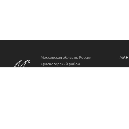
Московская область, Россия
МАН
Красногорский район
Манг
РП. Нахабино
ул. Парковая 22
Проф
Аксе
Пн-Вс 09:00-21:00
8 499 322 9778
Манг