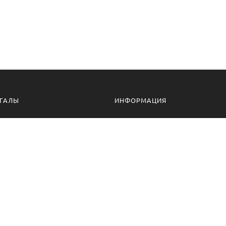
ГАЛЫ
ИНФОРМАЦИЯ
алы для дачи
Доставка и оплата
ессиональные мангалы
Гарантия
ссуары
Политика конфиденциальности
алы оптом
Пользовательское соглашение
Самовывоз
Ответственное хранение