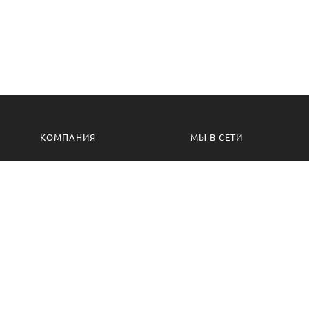
КОМПАНИЯ
МЫ В СЕТИ
Контакты
VK.com
Производство
Одноклассники
Изготовление на заказ
Сотрудничество