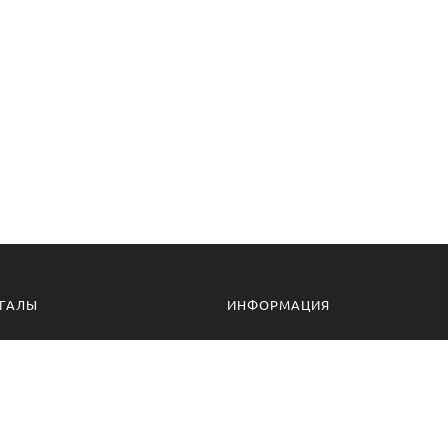
ГАЛЫ
ИНФОРМАЦИЯ
алы для дачи
Доставка и оплата
ессиональные мангалы
Гарантия
ссуары
Политика конфиденциальности