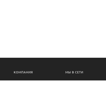
КОМПАНИЯ
МЫ В СЕТИ
Контакты
VK.com
Производство
Одноклассники
Изготовление на заказ