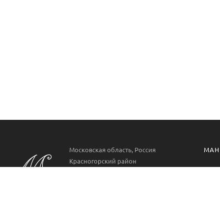
Московская область, Россия
МАН
Красногорский район
Манг
РП. Нахабино
ул. Парковая 22
Проф
Аксе
Пн-Вс 09:00-21:00
8 499 322 9778