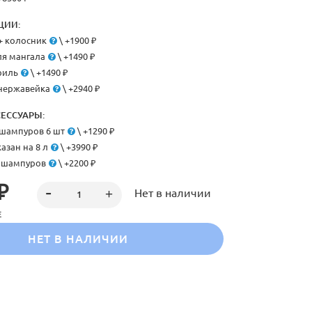
ЦИИ:
+ колосник
\ +1900 ₽
я мангала
\ +1490 ₽
риль
\ +1490 ₽
нержавейка
\ +2940 ₽
ЕССУАРЫ:
шампуров 6 шт
\ +1290 ₽
азан на 8 л
\ +3990 ₽
 шампуров
\ +2200 ₽
₽
Нет в наличии
Е
НЕТ В НАЛИЧИИ