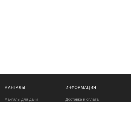
МАНГАЛЫ
ИНФОРМАЦИЯ
Мангалы для дачи
Доставка и оплата
Профессиональные мангалы
Гарантия
Аксессуары
Политика
конфиденциальности
Мангалы оптом