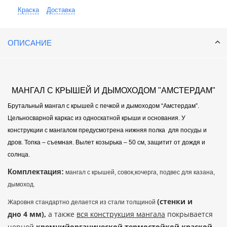
Краска
Доставка
ОПИСАНИЕ
МАНГАЛ С КРЫШЕЙ И ДЫМОХОДОМ "АМСТЕРДАМ"
Брутальный мангал с крышей с печкой и дымоходом “Амстердам”.
Цельносварной каркас из односкатной крыши и основания. У
конструкции с мангалом предусмотрена нижняя полка для посуды и
дров. Топка – съемная. Вылет козырька – 50 см, защитит от дождя и
солнца.
Комплектация:
мангал с крышей, совок,кочерга, подвес для казана,
дымоход.
(стенки и
Жаровня стандартно делается из стали толщиной
дно 4 мм),
а также
вся конструкция мангала
покрывается
черной
кремнийорганической термостойкой краской
,