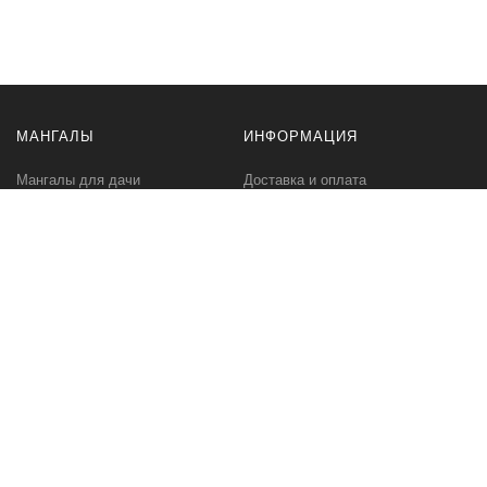
МАНГАЛЫ
ИНФОРМАЦИЯ
Мангалы для дачи
Доставка и оплата
Профессиональные мангалы
Гарантия
Аксессуары
Политика
конфиденциальности
Мангалы оптом
Пользовательское
соглашение
Самовывоз
Ответственное хранение
Вызов замерщика