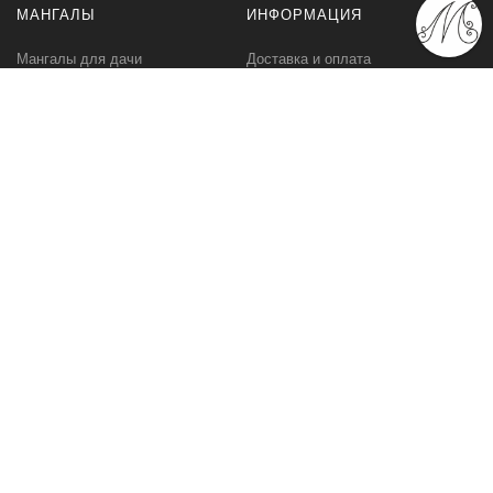
МАНГАЛЫ
ИНФОРМАЦИЯ
Мангалы для дачи
Доставка и оплата
Профессиональные мангалы
Гарантия
Аксессуары
Политика
конфиденциальности
Мангалы оптом
Пользовательское
соглашение
Самовывоз
Ответственное хранение
Вызов замерщика
Фото наших работ
КОМПАНИЯ
МЫ В СЕТИ
Контакты
VK.com