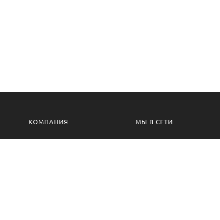
КОМПАНИЯ
МЫ В СЕТИ
Контакты
VK.com
Производство
Одноклассники
Изготовление на заказ
Сотрудничество