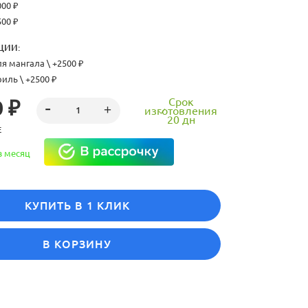
000 ₽
500 ₽
ЦИИ:
я мангала \ +2500 ₽
иль \ +2500 ₽
Срок
 ₽
изготовления
20 дн
Е
в месяц
КУПИТЬ В 1 КЛИК
В КОРЗИНУ