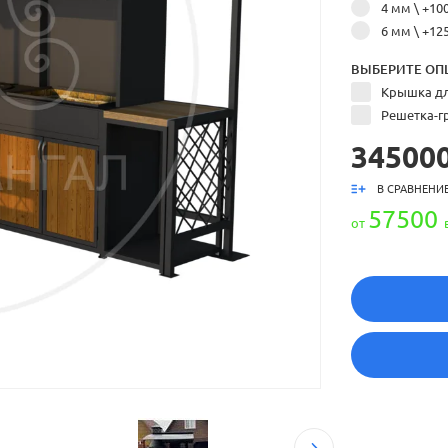
4 мм \ +10
6 мм \ +12
ВЫБЕРИТЕ ОП
Крышка дл
Решетка-гр
345000
В СРАВНЕНИ
57500
от