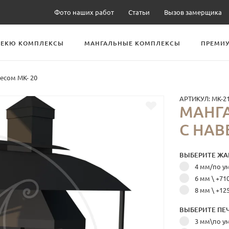
Фото наших работ
Статьи
Вызов замерщика
БЕКЮ КОМПЛЕКСЫ
МАНГАЛЬНЫЕ КОМПЛЕКСЫ
ПРЕМИУ
есом МК- 20
АРТИКУЛ:
МК-2
МАНГ
С НАВ
ВЫБЕРИТЕ ЖА
4 мм/по 
6 мм \ +71
8 мм \ +12
ВЫБЕРИТЕ ПЕЧ
3 мм\по 