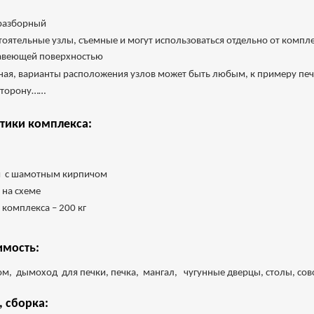
 разборный
стоятельные узлы, съемные и могут использоваться отдельно от компл
жавеющей поверхностью
ая, варианты расположения узлов может быть любым, к примеру печк
 сторону……
тики комплекса:
мм с шамотным кирпичом
 на схеме
 комплекса – 200 кг
имость:
ом, дымоход для печки, печка, мангал, чугунные дверцы, столы, сово
, сборка: