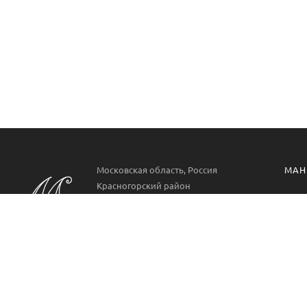
Московская область, Россия
МАН
Красногорский район
Манг
РП. Нахабино
ул. Парковая 22
Проф
Аксе
Пн-Вс 09:00-21:00
8 499 322 9778
Манг