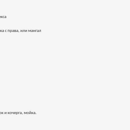
екса
а с права, или мангал
к и кочерга, мойка.