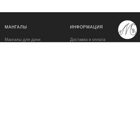
МАНГАЛЫ
ИНФОРМАЦИЯ
Мангалы для дачи
Доставка и оплата
Профессиональные мангалы
Гарантия
Аксессуары
Политика
конфиденциальности
Мангалы оптом
Пользовательское
соглашение
Самовывоз
Ответственное хранение
Вызов замерщика
Фото наших работ