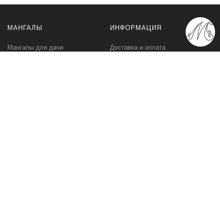
МАНГАЛЫ
ИНФОРМАЦИЯ
Мангалы для дачи
Доставка и оплата
Профессиональные мангалы
Гарантия
Аксессуары
Политика
конфиденциальности
Мангалы оптом
Пользовательское
соглашение
Самовывоз
Ответственное хранение
Вызов замерщика
Фото наших работ
КОМПАНИЯ
МЫ В СЕТИ