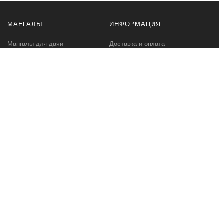
МАНГАЛЫ
ИНФОРМАЦИЯ
Мангалы для дачи
Доставка и оплата
Профессиональные мангалы
Гарантия
Аксессуары
Политика
конфиденциальности
Мангалы оптом
Пользовательское
соглашение
Самовывоз
Ответственное хранение
Вызов замерщика
Фото наших работ
КОМПАНИЯ
МЫ В СЕТИ