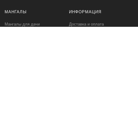
МАНГАЛЫ
ИНФОРМАЦИЯ
Мангалы для дачи
Доставка и оплата
Профессиональные мангалы
Гарантия
Аксессуары
Политика
конфиденциальности
Мангалы оптом
Пользовательское
соглашение
Самовывоз
Ответственное хранение
Вызов замерщика
Фото наших работ
КОМПАНИЯ
МЫ В СЕТИ