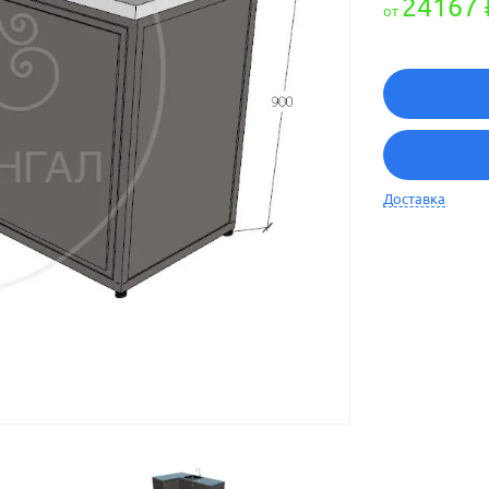
24167 
от
Доставка