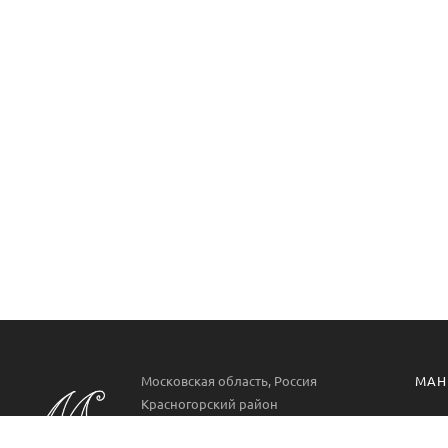
Московская область, Россия
МАН
Красногорский район
Манг
РП. Нахабино