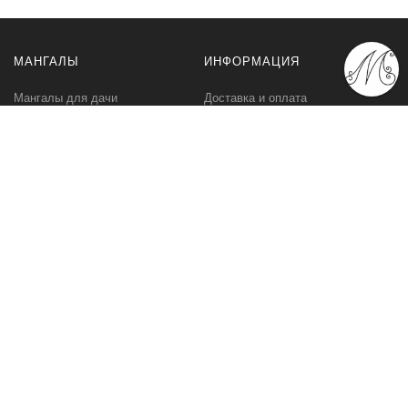
МАНГАЛЫ
ИНФОРМАЦИЯ
Мангалы для дачи
Доставка и оплата
Профессиональные мангалы
Гарантия
Аксессуары
Политика
конфиденциальности
Мангалы оптом
Пользовательское
соглашение
Самовывоз
Ответственное хранение
Вызов замерщика
Фото наших работ