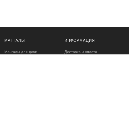
МАНГАЛЫ
ИНФОРМАЦИЯ
Мангалы для дачи
Доставка и оплата
Профессиональные мангалы
Гарантия
Аксессуары
Политика
конфиденциальности
Мангалы оптом
Пользовательское
соглашение
Самовывоз
Ответственное хранение
Вызов замерщика