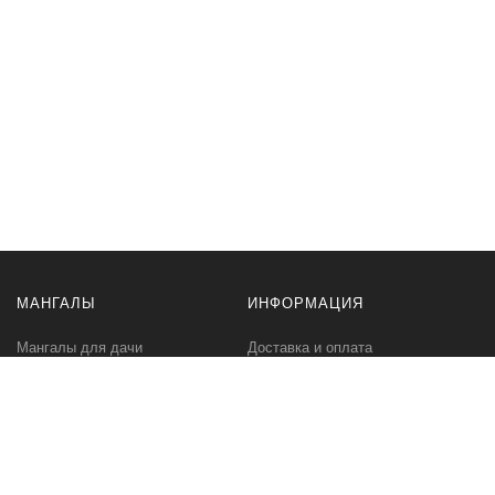
МАНГАЛЫ
ИНФОРМАЦИЯ
Мангалы для дачи
Доставка и оплата
Профессиональные мангалы
Гарантия
Аксессуары
Политика
конфиденциальности
Мангалы оптом
Пользовательское