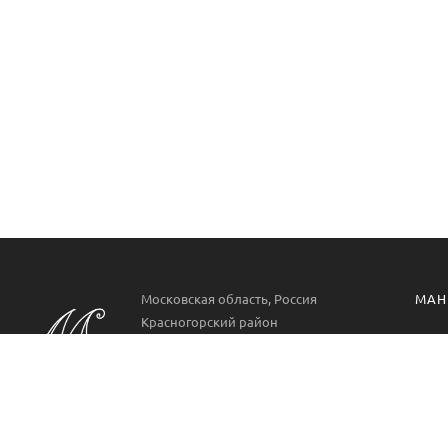
Московская область, Россия
МАН
Красногорский район
Манг
РП. Нахабино
ул. Парковая 22
Проф
Аксе
Пн-Вс 09:00-21:00
8 499 322 9778
Манг