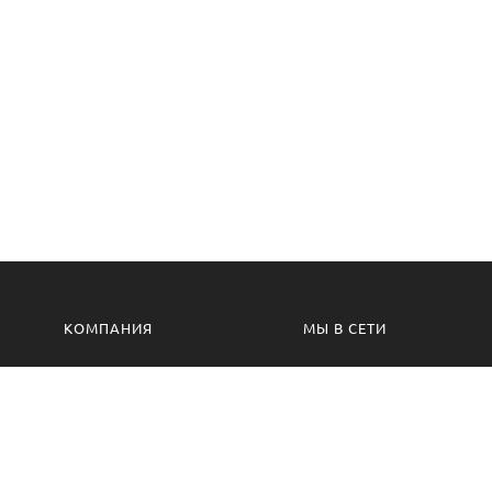
КОМПАНИЯ
МЫ В СЕТИ
Контакты
VK.com
Производство
Одноклассники
Изготовление на заказ
Сотрудничество