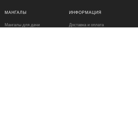
МАНГАЛЫ
ИНФОРМАЦИЯ
Мангалы для дачи
Доставка и оплата
Профессиональные мангалы
Гарантия
Аксессуары
Политика
конфиденциальности
Мангалы оптом
Пользовательское
соглашение
Самовывоз
Ответственное хранение
Вызов замерщика
Фото наших работ
КОМПАНИЯ
МЫ В СЕТИ