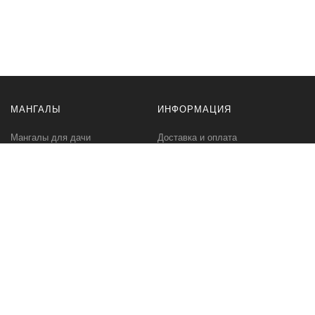
МАНГАЛЫ
ИНФОРМАЦИЯ
Мангалы для дачи
Доставка и оплата
Профессиональные мангалы
Гарантия
Аксессуары
Политика
конфиденциальности
Мангалы оптом
Пользовательское
соглашение
Самовывоз
Ответственное хранение