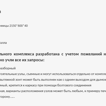
й
енницы 2150*600*40
талла
льного комплекса разработана с учетом пожеланий н
о учли все их запросы:
 разборный
стоятельные узлы, съемные и могут использоваться отдельно от компл
ытяжной зонт может быть выполнен как с одним выходом для дымохо
емный, крепится к каркасу при помощи болтового соединения
ая, варианты расположения узлов может быть любым, к примеру печк
сторону……