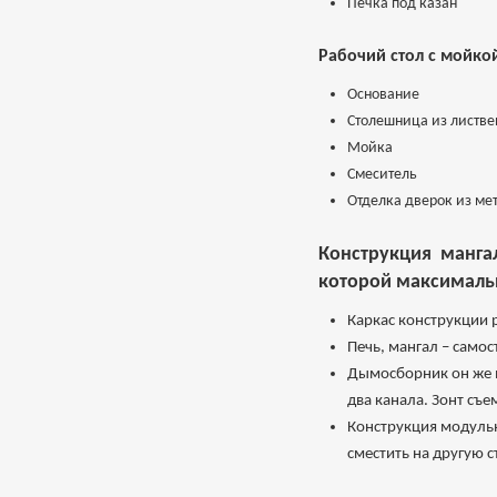
Печка под казан
Рабочий стол с мойко
Основание
Столешница из листв
Мойка
Смеситель
Отделка дверок из ме
Конструкция манга
которой максимальн
Каркас конструкции
Печь, мангал – само
Дымосборник он же в
два канала. Зонт съ
Конструкция модульн
сместить на другую 