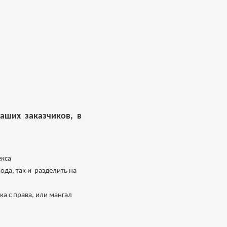
аших заказчиков, в
екса
да, так и разделить на
а с права, или мангал