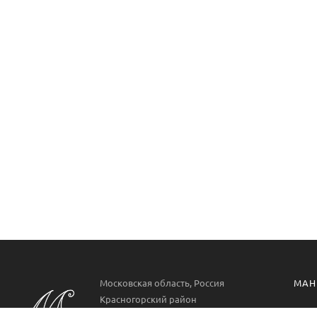
Московская область, Россия
МАН
Красногорский район
Манг
РП. Нахабино