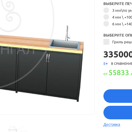
ВЫБЕРИТЕ ПЕЧ
3 мм\по 
4 мм \ +10
6 мм \ +14
ВЫБЕРИТЕ ОП
Гриль реше
335000
В СРАВНЕНИ
55833
от
Доставка