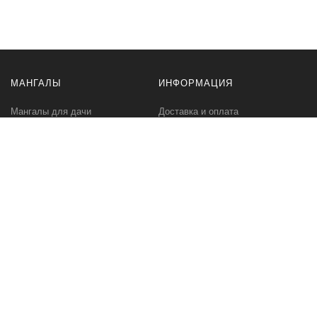
МАНГАЛЫ
ИНФОРМАЦИЯ
Мангалы для дачи
Доставка и оплата
Профессиональные мангалы
Гарантия
Аксессуары
Политика
конфиденциальности
Мангалы оптом
Пользовательское
соглашение
Самовывоз
Ответственное хранение
Вызов замерщика